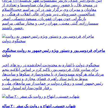
آیین یادبود اکبر عبدی، بازیگر پیشکسوت ظهر یک‌شنبه (۱۱ مرداد)
در مسجد بلال، با حضور رییس سازمان صداوسیما و تعدادی از
معاونان و مدیران وی برگزار شد. در این مراسم حجت‌الاسلام
عبدالحسین خسروپناه ـ دبیر شورای عالی انقلاب فرهنگی - و
بازیگرانی چون مهران غفوریان، مسعود ده‌نمکی، اصغر
سمسارزاده، گیتی معینی، مهران رجبی و مختار سائقی مراسم
حضور داشتند.
ماجرای فردوسی‌پور و دستور ویژه رئیس‌جمهور به روایت سخنگوی
دولت
سخنگوی دولت با اشاره به محدودیت ایجادشده در روزهای اخیر
برای سایت عادل فردوسی‌پور، تاکید کرد بر اساس ابلاغیه پنجم
مرداد ماه، هرگونه مسدودسازی یا محدودسازی سکوها و سایت‌ها،
منوط به تأیید ستاد راهبری فضای مجازی و دستور نهایی
رئیس‌جمهور است و رویکرد دولت بر حمایت از سرمایه‌های ملی و
رفتار قانون‌مدارانه استوار است.
شهاب‌ حسینی، ابتهاج و روایت یک سفر ۲۰ ساله