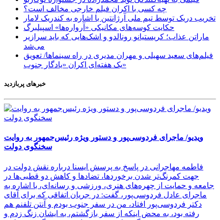
چه کسی با اکران فیلم خارجی مخالف است؟
تخریب دریک توسط تیم ملی آرژانتین با اشاره به کندریک لامار
حکایت کوسه‌های مکانیکی «آرواره‌ها» اسپیلبرگ
ماراتن عذاب؛ کریستیانو رونالدو و اشک‌هایی که باید سرازیر
می‌شد
فیلم‌های سعید سهیلی و مهران مدیری در راه سینماها/ تعویق
یک هفته‌ای اکران «یادگار جنوب»
خبرهای پربازدید
ویدیو/ ماجرای فردوسی‌پور و دستور ویژه رئیس‌جمهور به روایت
سخنگوی دولت
فاطمه مهاجرانی در پاسخ به پرسش ایسنا درباره نقش دولت در
جهت کمرنگ‌تر شدن برخوردها، تضادها و کاهش دو قطبی‌ها در
جامعه و حمایت از چهره‌های هنری، ورزشی و رسانه‌ای، با اشاره به
ماجرای عادل فردوسی‌پور، گفت: در جریان اتفاقی که برای آقای
دکتر فردوسی‌پور افتاد، من در سفر جنوب بودم و آنتن تلفنم هم
رفته بود، به محض اینکه از سفر بازگشتم، به ایشان زنگ زدم و