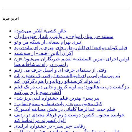
آخرین خبرها
«خائن کشی» آنلاین می‌شود
مستند «در میان امواج» و روایتی زنانه از جنوب ایران
تبری بهرام بیضایی از شبکه من و تو
فیلم کوتاه «پیاده»؛ ای‌کاش وطن جای بهتری برای ماندن بود
اکران آنلاین «قیف» از سه‌شنبه
اولین اجرای «مزین السلطنه» تقدیم خبرنگاران می‌شود/ «ژن
زامبی» در راه تماشاخانه هما
وقتی از سینمای حرفه ای و اصیل حرف می زنیم
نیرویی ماورایی برای فوتبالیست‌ها؛ وقتی یک عشق زنانه
می‌تواند کریستیانو رونالدو را هم دگرگون کند!
بازگشت دِپ به هالیوود؛ پنه لوپه کروز و جانی دپ در یک فیلم
اکشن مهیج بازی می‌کنند
«پیر پسر» بهترین فیلم جشنواره لندن‌بریز ‌شد
«کیک محبوب من»؛ روایت سهل و ممتنع تنهایی
فیلم جدید عبدالرضا کاهانی در بخش مسابقه ادینبورگ
خواننده محبوب کشور: دوست دارم فرهاد مجیدی در ردیف
اول کنسرتم مرا تماشا کند!
رقابت «پیر پسر» در جشنواره ایرلندی
فیلمی به تهیه‌کنندگی نوید محمدزاده در جشنواره لوکارنو